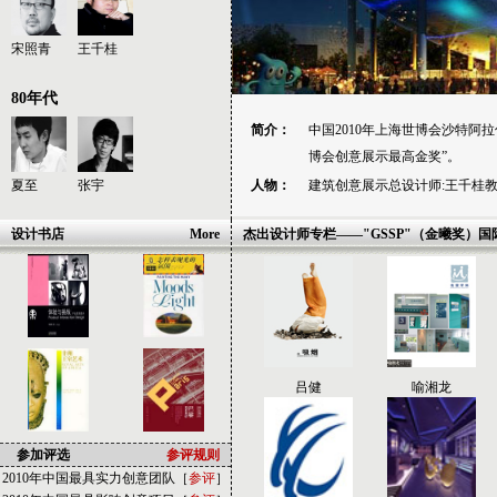
宋照青
王千桂
80年代
简介：
中国2010年上海世博会沙特阿
博会创意展示最高金奖”。
夏至
张宇
人物：
建筑创意展示总设计师:王千桂
设计书店
More
杰出设计师专栏——"GSSP"（金曦奖）
王忆雯
黄雪玲、周玉云
吕健
喻湘龙
参加评选
参评规则
2010年中国最具实力创意团队［
参评
］