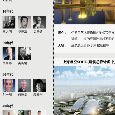
刘敦桢
10年代
王大闳
华揽洪
贝聿铭
简介：
伊斯兰艺术博物馆占地4万5平
建筑，中央的穹顶连接起不同的
20年代
人物：
建筑总设计师:贝聿铭教授等
上海凌空SOHO(建筑总设计师:扎
关肇邺
吴良镛
30年代
彭一刚
何镜堂
程泰宁
40年代