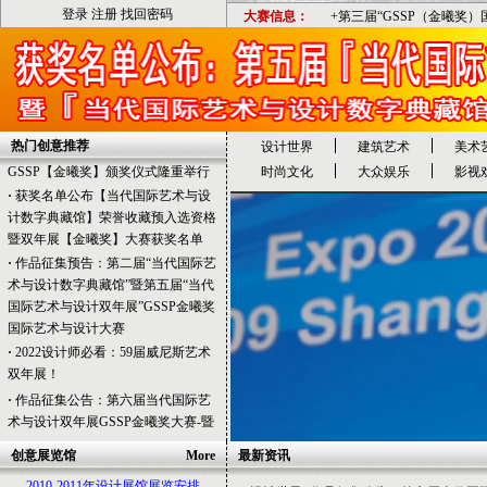
登录
注册
找回密码
大赛信息：
+第三届“GSSP（金曦奖
【当代国际艺术与设计数字典藏馆】
·
宜昌夷陵区执法部门暴力违法强拆
农户房屋造成巨额损失拒不赔偿
·
著名画家刘异中国山水画艺术展
《金海晨曦》在沪隆重开幕
·
第四届当代国际艺术与设计双年展
热门创意推荐
设计世界
建筑艺术
美术
GSSP【金曦奖】颁奖仪式隆重举行
时尚文化
大众娱乐
影视
·
获奖名单公布【当代国际艺术与设
计数字典藏馆】荣誉收藏预入选资格
暨双年展【金曦奖】大赛获奖名单
·
作品征集预告：第二届“当代国际艺
术与设计数字典藏馆”暨第五届“当代
国际艺术与设计双年展”GSSP金曦奖
国际艺术与设计大赛
·
2022设计师必看：59届威尼斯艺术
双年展！
·
作品征集公告：第六届当代国际艺
术与设计双年展GSSP金曦奖大赛-暨
【当代国际艺术与设计数字典藏馆】
·
获奖名单公布：第五届【当代国际
创意展览馆
More
最新资讯
艺术与设计双年展】GSSP金曦奖国
2010-2011年设计展馆展览安排