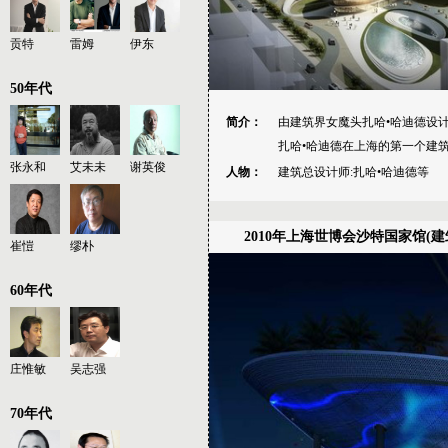
贡特
雷姆
伊东
50年代
简介：
由建筑界女魔头扎哈•哈迪德设计
扎哈•哈迪德在上海的第一个建
张永和
艾未未
谢英俊
人物：
建筑总设计师:扎哈•哈迪德等
2010年上海世博会沙特国家馆(
崔愷
缪朴
60年代
庄惟敏
吴志强
70年代