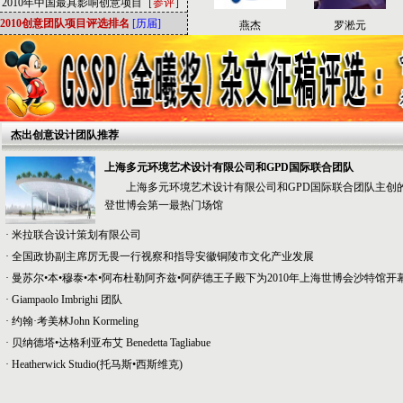
2010年中国最具影响创意项目［
参评
］
2010创意团队项目评选排名
[历届]
孙美琦
吕金光
燕杰
罗淞元
杰出创意设计团队推荐
上海多元环境艺术设计有限公司和GPD国际联合团队
上海多元环境艺术设计有限公司和GPD国际联合团队主创的
登世博会第一最热门场馆
·
米拉联合设计策划有限公司
·
全国政协副主席厉无畏一行视察和指导安徽铜陵市文化产业发展
·
曼苏尔•本•穆泰•本•阿布杜勒阿齐兹•阿萨德王子殿下为2010年上海世博会沙特馆开
·
Giampaolo Imbrighi 团队
·
约翰·考美林John Kormeling
·
贝纳德塔•达格利亚布艾 Benedetta Tagliabue
·
Heatherwick Studio(托马斯•西斯维克)