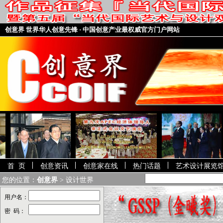
创意界 世界华人创意先锋 · 中国创意产业最权威官方门户网站
·
作品征集公告：第六届当代国际艺
术与设计双年展GSSP金曦奖大赛-暨
【当代国际艺术与设计数字典藏馆】
·
获奖名单公布：第五届【当代国际
艺术与设计双年展】GSSP金曦奖国
首 页
创意资讯
创意家在线
热门话题
艺术设计展览
际大赛获奖作品名单公告
您的位置：
创意界
> 设计世界
·
第五届【当代国际艺术与设计双年
展】GSSP金曦奖国际大赛获奖作品
用户名：
名单公示
密 码：
·
作品征集公告：第五届当代国际艺
+第三届“GSSP（金曦奖
术与设计双年展GSSP金曦奖大赛-暨