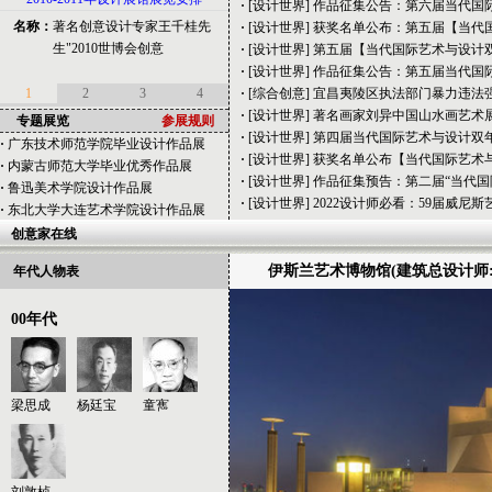
·
[
设计世界
]
作品征集公告：第六届当代国际
际大赛获奖作品名单公告
名称：
著名创意设计专家王千桂先
·
[
设计世界
]
获奖名单公布：第五届【当代国
·
第五届【当代国际艺术与设计双年
生"2010世博会创意
·
[
设计世界
]
第五届【当代国际艺术与设计双
展】GSSP金曦奖国际大赛获奖作品
·
[
设计世界
]
作品征集公告：第五届当代国际
名单公示
1
2
3
4
·
[
综合创意
]
宜昌夷陵区执法部门暴力违法
·
作品征集公告：第五届当代国际艺
·
[
设计世界
]
著名画家刘异中国山水画艺术
专题展览
参展规则
术与设计双年展GSSP金曦奖大赛-暨
·
[
设计世界
]
第四届当代国际艺术与设计双年
·
广东技术师范学院毕业设计作品展
【当代国际艺术与设计数字典藏馆】
·
[
设计世界
]
获奖名单公布【当代国际艺术
·
内蒙古师范大学毕业优秀作品展
·
宜昌夷陵区执法部门暴力违法强拆
·
[
设计世界
]
作品征集预告：第二届“当代国
·
鲁迅美术学院设计作品展
农户房屋造成巨额损失拒不赔偿
·
[
设计世界
]
2022设计师必看：59届威尼
·
东北大学大连艺术学院设计作品展
·
著名画家刘异中国山水画艺术展
创意家在线
《金海晨曦》在沪隆重开幕
·
第四届当代国际艺术与设计双年展
伊斯兰艺术博物馆(建筑总设计师
年代人物表
GSSP【金曦奖】颁奖仪式隆重举行
·
获奖名单公布【当代国际艺术与设
00年代
计数字典藏馆】荣誉收藏预入选资格
暨双年展【金曦奖】大赛获奖名单
·
作品征集预告：第二届“当代国际艺
术与设计数字典藏馆”暨第五届“当代
梁思成
杨廷宝
童寯
国际艺术与设计双年展”GSSP金曦奖
国际艺术与设计大赛
·
2022设计师必看：59届威尼斯艺术
双年展！