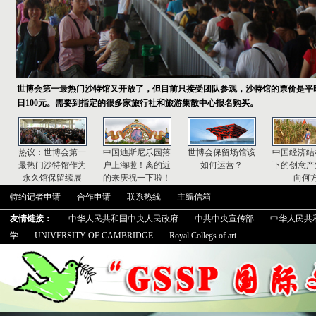
世博会第一最热门沙特馆又开放了，但目前只接受团队参观，沙特馆的票价是平时
日100元。需要到指定的很多家旅行社和旅游集散中心报名购买。
热议：世博会第一
中国迪斯尼乐园落
世博会保留场馆该
中国经济结
最热门沙特馆作为
户上海啦！离的近
如何运营？
下的创意产
永久馆保留续展
的来庆祝一下啦！
向何
特约记者申请
合作申请
联系热线
主编信箱
友情链接：
中华人民共和国中央人民政府
中共中央宣传部
中华人民共
学
UNIVERSITY OF CAMBRIDGE
Royal Collegs of art