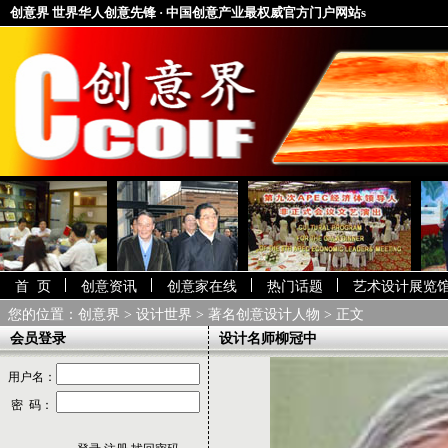
创意界 世界华人创意先锋 · 中国创意产业最权威官方门户网站s
首 页
创意资讯
创意家在线
热门话题
艺术设计展览
您的位置：
创意界
>
设计世界
>
著名创意设计人物
> 正文
会员登录
设计名师柳冠中
用户名：
密 码：