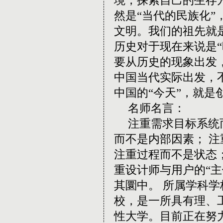
然是
“
当代的民族化
”
文明。我们的祖先就
历史对于现在来说是
“
要从历史的现象出发
中国当代实际出发，
中国的
“
今天
”
，就是
名师名言：
注重需求目标系统
而不是内部因素；
注
注重过程而不是状态
重设计师与用户的
“
主
其圜中。
所属学科学
校，是一所具有理、
性大学。目前正在努