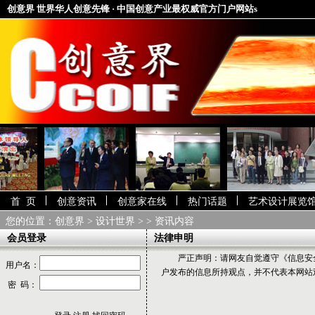
创意界 世界华人创意先锋 · 中国创意产业最权威官方门户网站s
首 页
创意资讯
创意家在线
热门话题
艺术设计展览
您的位置：
创意界
>
设计世界
> > 资讯内容
会员登录
法律申明
严正声明：请网友自觉遵守《信息安
用户名：
户发布的信息所持观点，并不代表本网站
密 码：