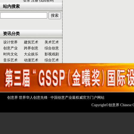
登录
注册
找回密码
站内搜索
资讯分类
设计世界
建筑艺术
美术艺术
创意产业
跨界创意
综合创意
时尚文化
大众娱乐
影视戏剧
音乐艺术
动漫艺术
综合艺术
创意界 世界华人创意先锋 · 中国创意产业最权威官方门户网站
Copyright©创意界 Chinese 